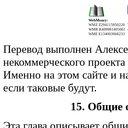
WebMoney:
WMZ Z294115950220
WMR R409981405661
WME E134003968233
Перевод выполнен Алексе
некоммерческого проекта
Именно на этом сайте и н
если таковые будут.
15. Общие 
Эта глава описывает общ