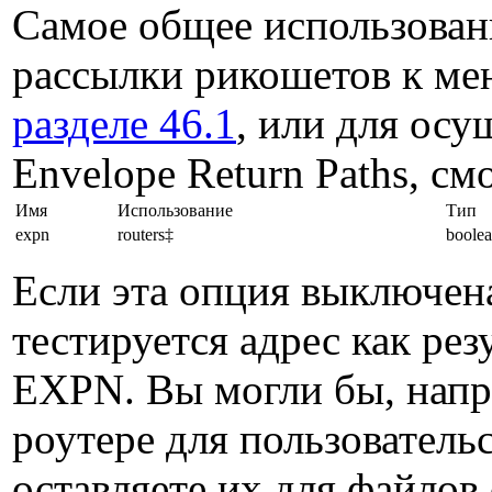
Самое общее использовани
рассылки рикошетов к мен
разделе 46.1
, или для осу
Envelope Return Paths, с
Имя
Использование
Тип
expn
routers‡
boole
Если эта опция выключена
тестируется адрес как ре
EXPN. Вы могли бы, напри
роутере для пользовател
оставляете их для файлов